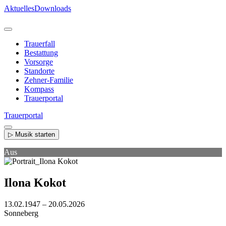
Direkt
Aktuelles
Downloads
zum
Inhalt
Trauerfall
Bestattung
Vorsorge
Standorte
Zehner-Familie
Kompass
Trauerportal
Trauerportal
▷ Musik starten
Aus
Ilona Kokot
13.02.1947 – 20.05.2026
Sonneberg