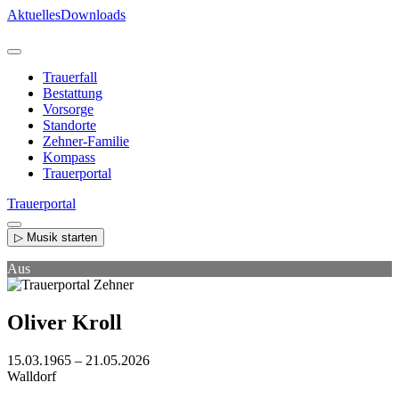
Direkt
Aktuelles
Downloads
zum
Inhalt
Trauerfall
Bestattung
Vorsorge
Standorte
Zehner-Familie
Kompass
Trauerportal
Trauerportal
▷ Musik starten
Aus
Oliver Kroll
15.03.1965 – 21.05.2026
Walldorf