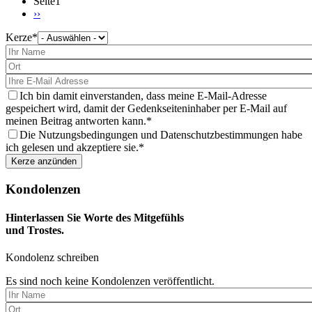
Seite1
Nächste
››
Seite
Kerze
Bitte
wählen
Sie
eine
Kerze
aus
Ich bin damit einverstanden, dass meine E-Mail-Adresse
gespeichert wird, damit der Gedenkseiteninhaber per E-Mail auf
meinen Beitrag antworten kann.
Die Nutzungsbedingungen und Datenschutzbestimmungen habe
ich gelesen und akzeptiere sie.
Kondolenzen
Hinterlassen Sie Worte des Mitgefühls
und Trostes.
Kondolenz schreiben
Es sind noch keine Kondolenzen veröffentlicht.