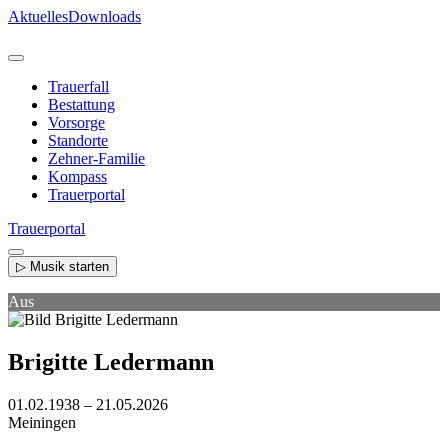
Direkt
Aktuelles
Downloads
zum
Inhalt
Trauerfall
Bestattung
Vorsorge
Standorte
Zehner-Familie
Kompass
Trauerportal
Trauerportal
▷ Musik starten
Aus
Brigitte Ledermann
01.02.1938 – 21.05.2026
Meiningen