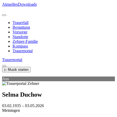
Direkt
Aktuelles
Downloads
zum
Inhalt
Trauerfall
Bestattung
Vorsorge
Standorte
Zehner-Familie
Kompass
Trauerportal
Trauerportal
▷ Musik starten
Aus
Selma Duchow
03.02.1935 – 03.05.2026
Meiningen