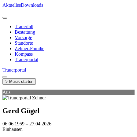
Direkt
Aktuelles
Downloads
zum
Inhalt
Trauerfall
Bestattung
Vorsorge
Standorte
Zehner-Familie
Kompass
Trauerportal
Trauerportal
▷ Musik starten
Aus
Gerd Gögel
06.06.1959 – 27.04.2026
Einhausen