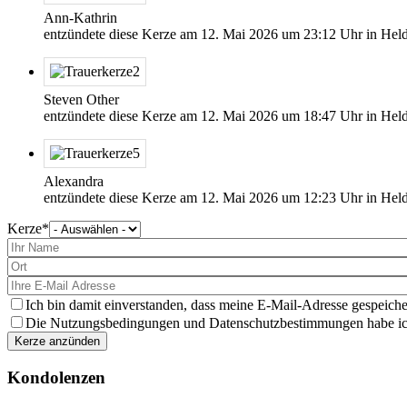
Ann-Kathrin
entzündete diese Kerze am
12. Mai 2026
um
23:12
Uhr in Held
Steven Other
entzündete diese Kerze am
12. Mai 2026
um
18:47
Uhr in Hel
Alexandra
entzündete diese Kerze am
12. Mai 2026
um
12:23
Uhr in Hel
Kerze
Bitte
wählen
Sie
eine
Kerze
aus
Ich bin damit einverstanden, dass meine E-Mail-Adresse gespeiche
Die Nutzungsbedingungen und Datenschutzbestimmungen habe ich 
Kondolenzen