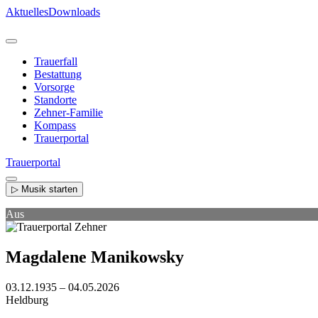
Direkt
Aktuelles
Downloads
zum
Inhalt
Trauerfall
Bestattung
Vorsorge
Standorte
Zehner-Familie
Kompass
Trauerportal
Trauerportal
▷ Musik starten
Aus
Magdalene Manikowsky
03.12.1935 – 04.05.2026
Heldburg