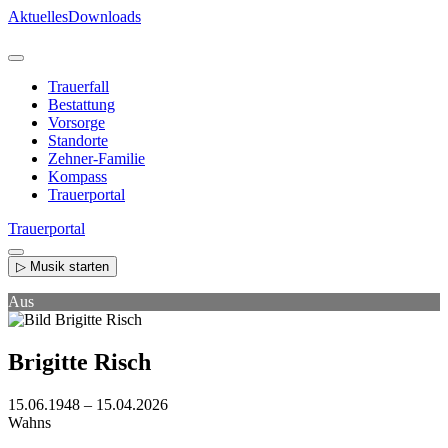
Direkt
Aktuelles
Downloads
zum
Inhalt
Trauerfall
Bestattung
Vorsorge
Standorte
Zehner-Familie
Kompass
Trauerportal
Trauerportal
▷ Musik starten
Aus
Brigitte Risch
15.06.1948 – 15.04.2026
Wahns