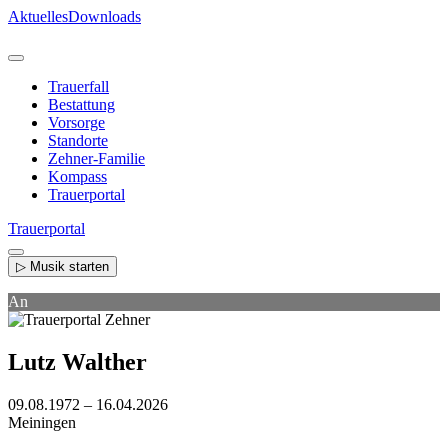
Direkt
Aktuelles
Downloads
zum
Inhalt
Trauerfall
Bestattung
Vorsorge
Standorte
Zehner-Familie
Kompass
Trauerportal
Trauerportal
▷ Musik starten
An
Lutz Walther
09.08.1972 – 16.04.2026
Meiningen