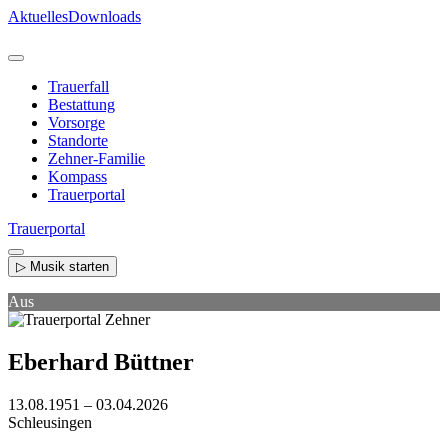
Direkt
Aktuelles
Downloads
zum
Inhalt
Trauerfall
Bestattung
Vorsorge
Standorte
Zehner-Familie
Kompass
Trauerportal
Trauerportal
▷ Musik starten
Aus
Eberhard Büttner
13.08.1951 – 03.04.2026
Schleusingen