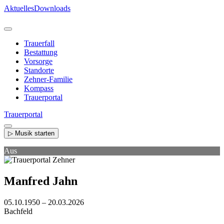
Direkt
Aktuelles
Downloads
zum
Inhalt
Trauerfall
Bestattung
Vorsorge
Standorte
Zehner-Familie
Kompass
Trauerportal
Trauerportal
▷ Musik starten
Aus
Manfred Jahn
05.10.1950 – 20.03.2026
Bachfeld