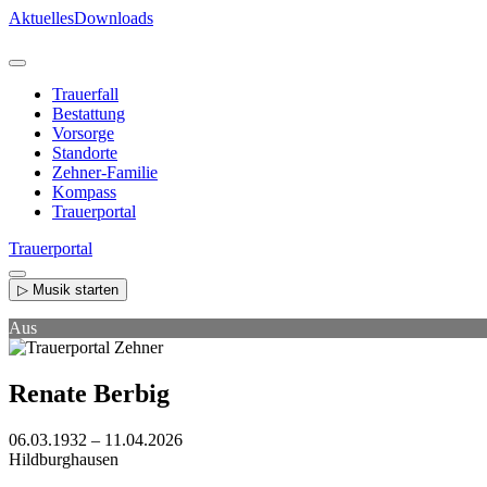
Direkt
Aktuelles
Downloads
zum
Inhalt
Trauerfall
Bestattung
Vorsorge
Standorte
Zehner-Familie
Kompass
Trauerportal
Trauerportal
▷ Musik starten
Aus
Renate Berbig
06.03.1932 – 11.04.2026
Hildburghausen