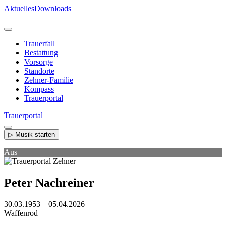
Direkt
Aktuelles
Downloads
zum
Inhalt
Trauerfall
Bestattung
Vorsorge
Standorte
Zehner-Familie
Kompass
Trauerportal
Trauerportal
▷ Musik starten
Aus
Peter Nachreiner
30.03.1953 – 05.04.2026
Waffenrod