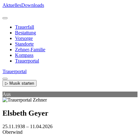
Direkt
Aktuelles
Downloads
zum
Inhalt
Trauerfall
Bestattung
Vorsorge
Standorte
Zehner-Familie
Kompass
Trauerportal
Trauerportal
▷ Musik starten
Aus
Elsbeth Geyer
25.11.1938 – 11.04.2026
Oberwind