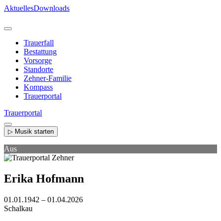
Direkt
Aktuelles
Downloads
zum
Inhalt
Trauerfall
Bestattung
Vorsorge
Standorte
Zehner-Familie
Kompass
Trauerportal
Trauerportal
▷ Musik starten
Aus
Erika Hofmann
01.01.1942 – 01.04.2026
Schalkau